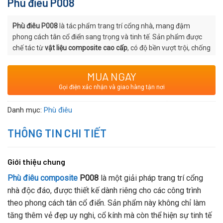
Phù điêu P008
Phù điêu P008
là tác phẩm trang trí cổng nhà, mang đậm
phong cách tân cổ điển sang trọng và tinh tế. Sản phẩm được
chế tác từ
vật liệu composite cao cấp
, có độ bền vượt trội, chống
chịu tốt với thời tiết khắc nghiệt, chống thấm nước và chống ăn
mòn. Với thiết kế hoa văn độc đáo, phù điêu P008 là lựa chọn
MUA NGAY
hoàn hảo để tạo điểm nhấn nghệ thuật cho cổng chính, nâng
Gọi điện xác nhận và giao hàng tận nơi
tầm giá trị thẩm mỹ và sự đẳng cấp cho ngôi nhà.
Danh mục:
Phù điêu
THÔNG TIN CHI TIẾT
Giới thiệu chung
Phù điêu composite
P008
là một giải pháp trang trí cổng
nhà độc đáo, được thiết kế dành riêng cho các công trình
theo phong cách tân cổ điển. Sản phẩm này không chỉ làm
tăng thêm vẻ đẹp uy nghi, cổ kính mà còn thể hiện sự tinh tế