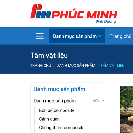
Skip
to
content
Danh mục sản phẩm
Trang chủ
Tấm vật liệu
TRANG CHỦ
/
DANH MỤC SẢN PHẨM
/
TẤM VẬT LIỆU
Danh mục sản phẩm
Danh mục sản phẩm
(67)
Bồn bể composite
Cảnh quan
Chống thấm composite