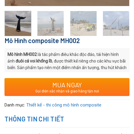
Mô Hình composite MH002
Mô hình MH002
là tác phẩm điêu khắc độc đáo, tái hiện hình
ảnh
đuôi cá voi khổng lồ
, được thiết kế riêng cho các khu vực bãi
biển. Sản phẩm tạo nên một điểm nhấn ấn tượng, thu hút khách
du lịch, đặc biệt là những người yêu thích chụp ảnh và check-in.
Với vật liệu
nhựa composite (FRP)
cao cấp, mô hình không chỉ
MUA NGAY
bền bỉ trước điều kiện thời tiết khắc nghiệt mà còn mang lại vẻ
Gọi điện xác nhận và giao hàng tận nơi
đẹp nghệ thuật, góp phần làm nổi bật vẻ đẹp tự nhiên của bãi
biển.
Danh mục:
Thiết kế - thi công mô hình composite
THÔNG TIN CHI TIẾT